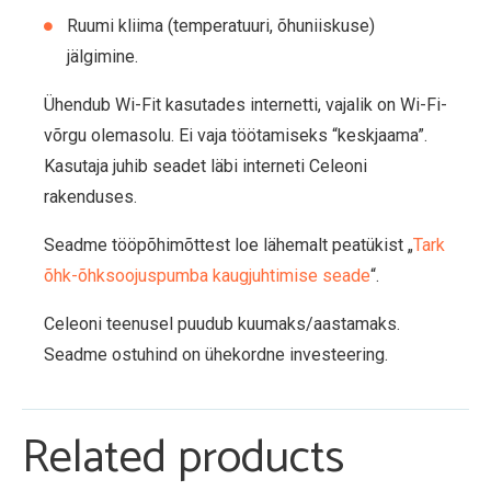
Ruumi kliima (temperatuuri, õhuniiskuse)
jälgimine.
Ühendub Wi-Fit kasutades internetti, vajalik on Wi-Fi-
võrgu olemasolu. Ei vaja töötamiseks “keskjaama”.
Kasutaja juhib seadet läbi interneti Celeoni
rakenduses.
Seadme tööpõhimõttest loe lähemalt peatükist „
Tark
õhk-õhksoojuspumba kaugjuhtimise seade
“.
Celeoni teenusel puudub kuumaks/aastamaks.
Seadme ostuhind on ühekordne investeering.
Related products