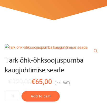
Tark õhk-õhksoojuspumba
kaugjuhtimise seade
Original
Current
€
129,00
€
65,00
(incl. VAT)
price
price
Tark
Add to cart
was:
is:
õhk-