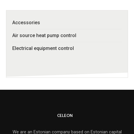
was:
is:
€109,00.
€55,00.
Accessories
Air source heat pump control
Electrical equipment control
CELEON
We are an Estonian company based on Estonian capital