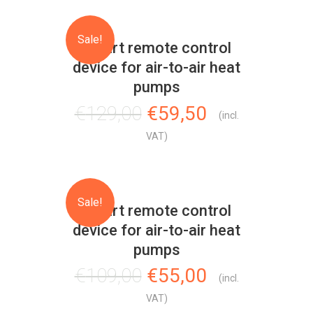
Sale!
Smart remote control
device for air-to-air heat
pumps
Original
Current
€
129,00
€
59,50
(incl.
price
price
VAT)
was:
is:
€129,00.
€59,50.
Sale!
Smart remote control
device for air-to-air heat
pumps
Original
Current
€
109,00
€
55,00
(incl.
price
price
VAT)