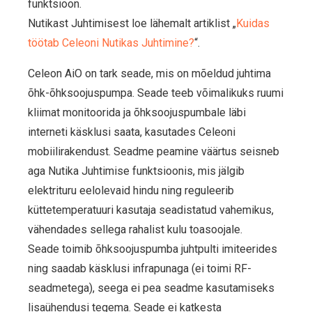
funktsioon.
Nutikast Juhtimisest loe lähemalt artiklist „
Kuidas
töötab Celeoni Nutikas Juhtimine?
“.
Celeon AiO on tark seade, mis on mõeldud juhtima
õhk-õhksoojuspumpa. Seade teeb võimalikuks ruumi
kliimat monitoorida ja õhksoojuspumbale läbi
interneti käsklusi saata, kasutades Celeoni
mobiilirakendust. Seadme peamine väärtus seisneb
aga Nutika Juhtimise funktsioonis, mis jälgib
elektrituru eelolevaid hindu ning reguleerib
küttetemperatuuri kasutaja seadistatud vahemikus,
vähendades sellega rahalist kulu toasoojale.
Seade toimib õhksoojuspumba juhtpulti imiteerides
ning saadab käsklusi infrapunaga (ei toimi RF-
seadmetega), seega ei pea seadme kasutamiseks
lisaühendusi tegema. Seade ei katkesta