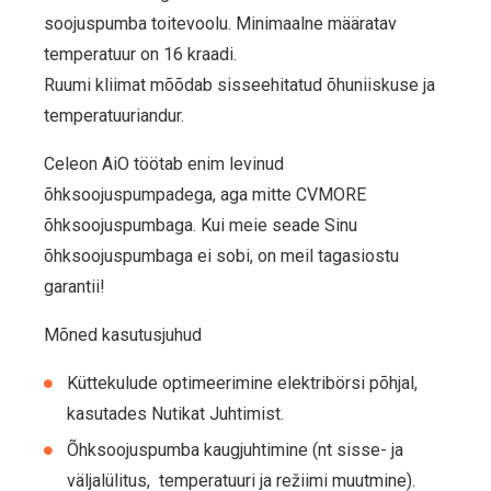
soojuspumba toitevoolu. Minimaalne määratav
temperatuur on 16 kraadi.
Ruumi kliimat mõõdab sisseehitatud õhuniiskuse ja
temperatuuriandur.
Celeon AiO töötab enim levinud
õhksoojuspumpadega, aga mitte CVMORE
õhksoojuspumbaga. Kui meie seade Sinu
õhksoojuspumbaga ei sobi, on meil tagasiostu
garantii!
Mõned kasutusjuhud
Küttekulude optimeerimine elektribörsi põhjal,
kasutades Nutikat Juhtimist.
Õhksoojuspumba kaugjuhtimine (nt sisse- ja
väljalülitus, temperatuuri ja režiimi muutmine).