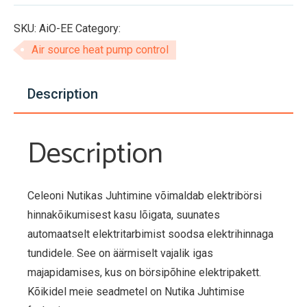
€129,00.
€65,00.
õhksoojuspumba
kaugjuhtimise
SKU:
AiO-EE
Category:
seade
Air source heat pump control
quantity
Description
Description
Celeoni Nutikas Juhtimine võimaldab elektribörsi
hinnakõikumisest kasu lõigata, suunates
automaatselt elektritarbimist soodsa elektrihinnaga
tundidele. See on äärmiselt vajalik igas
majapidamises, kus on börsipõhine elektripakett.
Kõikidel meie seadmetel on Nutika Juhtimise