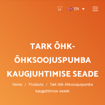
EN
TARK ÕHK-
ÕHKSOOJUSPUMBA
KAUGJUHTIMISE SEADE
Home
/
Products
/
Tark õhk-õhksoojuspumba
kaugjuhtimise seade