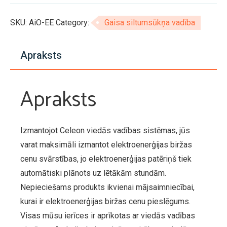
€129,00.
€65,00.
ierīce
gaiss-
SKU:
AiO-EE
Category:
Gaisa siltumsūkņa vadība
gaiss
siltumsūkņiem
Apraksts
daudzums
Apraksts
Izmantojot Celeon viedās vadības sistēmas, jūs
varat maksimāli izmantot elektroenerģijas biržas
cenu svārstības, jo elektroenerģijas patēriņš tiek
automātiski plānots uz lētākām stundām.
Nepieciešams produkts ikvienai mājsaimniecībai,
kurai ir elektroenerģijas biržas cenu pieslēgums.
Visas mūsu ierīces ir aprīkotas ar viedās vadības