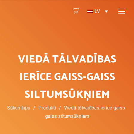
LV
VIEDĀ TĀLVADĪBAS
IERĪCE GAISS-GAISS
SILTUMSŪKŅIEM
Sākumlapa
/
Produkti
/
Viedā tālvadības ierīce gaiss-
gaiss siltumsūkņiem