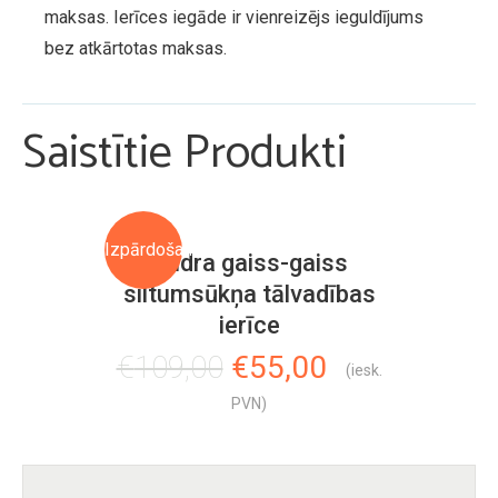
maksas. Ierīces iegāde ir vienreizējs ieguldījums
bez atkārtotas maksas.
Saistītie Produkti
Izpārdošana!
Gudra gaiss-gaiss
siltumsūkņa tālvadības
ierīce
Original
Current
€
109,00
€
55,00
(iesk.
price
price
PVN)
was:
is:
€109,00.
€55,00.