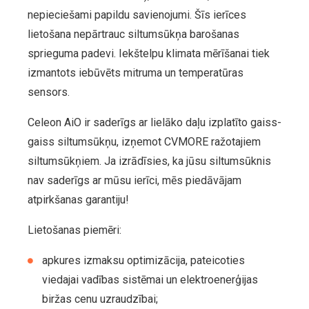
nepieciešami papildu savienojumi. Šīs ierīces
lietošana nepārtrauc siltumsūkņa barošanas
sprieguma padevi. Iekštelpu klimata mērīšanai tiek
izmantots iebūvēts mitruma un temperatūras
sensors.
Celeon AiO ir saderīgs ar lielāko daļu izplatīto gaiss-
gaiss siltumsūkņu, izņemot CVMORE ražotajiem
siltumsūkņiem. Ja izrādīsies, ka jūsu siltumsūknis
nav saderīgs ar mūsu ierīci, mēs piedāvājam
atpirkšanas garantiju!
Lietošanas piemēri:
apkures izmaksu optimizācija, pateicoties
viedajai vadības sistēmai un elektroenerģijas
biržas cenu uzraudzībai;