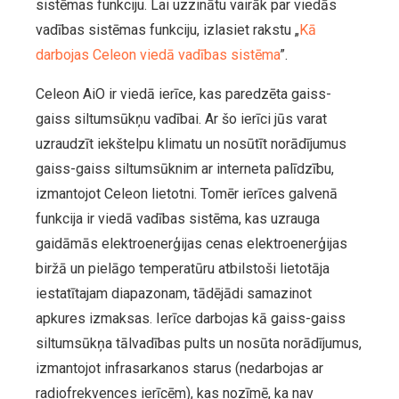
sistēmas funkciju. Lai uzzinātu vairāk par viedās
vadības sistēmas funkciju, izlasiet rakstu „
Kā
darbojas Celeon viedā vadības sistēma
”.
Celeon AiO ir viedā ierīce, kas paredzēta gaiss-
gaiss siltumsūkņu vadībai. Ar šo ierīci jūs varat
uzraudzīt iekštelpu klimatu un nosūtīt norādījumus
gaiss-gaiss siltumsūknim ar interneta palīdzību,
izmantojot Celeon lietotni. Tomēr ierīces galvenā
funkcija ir viedā vadības sistēma, kas uzrauga
gaidāmās elektroenerģijas cenas elektroenerģijas
biržā un pielāgo temperatūru atbilstoši lietotāja
iestatītajam diapazonam, tādējādi samazinot
apkures izmaksas. Ierīce darbojas kā gaiss-gaiss
siltumsūkņa tālvadības pults un nosūta norādījumus,
izmantojot infrasarkanos starus (nedarbojas ar
radiofrekvences ierīcēm), kas nozīmē, ka nav