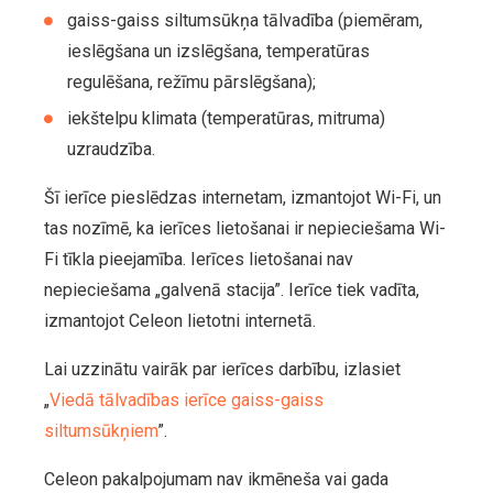
gaiss-gaiss siltumsūkņa tālvadība (piemēram,
ieslēgšana un izslēgšana, temperatūras
regulēšana, režīmu pārslēgšana);
iekštelpu klimata (temperatūras, mitruma)
uzraudzība.
Šī ierīce pieslēdzas internetam, izmantojot Wi-Fi, un
tas nozīmē, ka ierīces lietošanai ir nepieciešama Wi-
Fi tīkla pieejamība. Ierīces lietošanai nav
nepieciešama „galvenā stacija”. Ierīce tiek vadīta,
izmantojot Celeon lietotni internetā.
Lai uzzinātu vairāk par ierīces darbību, izlasiet
„
Viedā tālvadības ierīce gaiss-gaiss
siltumsūkņiem
”.
Celeon pakalpojumam nav ikmēneša vai gada