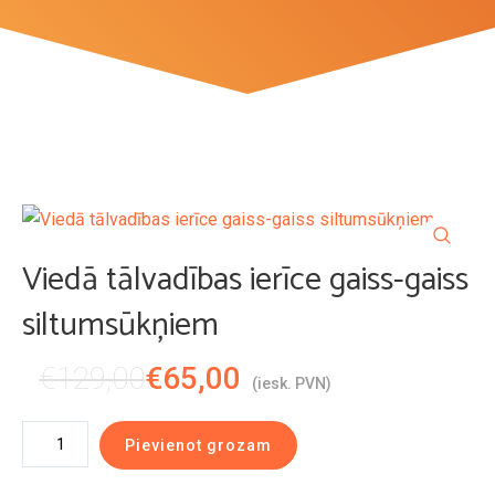
Viedā tālvadības ierīce gaiss-gaiss
siltumsūkņiem
Original
Current
€
129,00
€
65,00
(iesk. PVN)
price
price
Viedā
Pievienot grozam
was:
is:
tālvadības