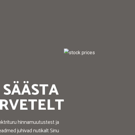
SÄÄSTA
ARVETELT
ektrituru hinnamuutustest ja
eadmed juhivad nutikalt Sinu