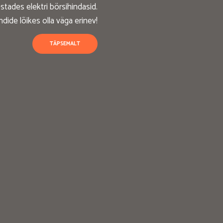
stades elektri börsihindasid.
ndide lõikes olla väga erinev!
TÄPSEMALT