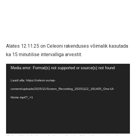
Alates 12.11.25 on Celeoni rakenduses võimalik kasutada
ka 15 minutilise intervalliga arvestit.
Videoesitaja
Media error: Format(s) not supported or source(s) not found
Laadi alla: https://celeon.eu/wp-
content/uploads/2025/11/Screen_Recording_20251112_181405_One-UI-
Home.mp4?_=1