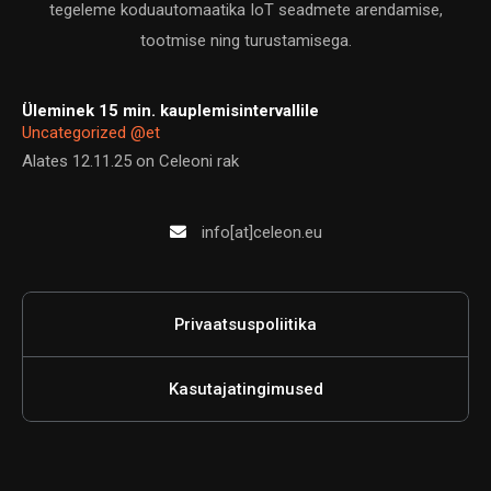
tegeleme koduautomaatika IoT seadmete arendamise,
tootmise ning turustamisega.
Üleminek 15 min. kauplemisintervallile
Uncategorized @et
Alates 12.11.25 on Celeoni rak
info[at]celeon.eu
Privaatsuspoliitika
Kasutajatingimused