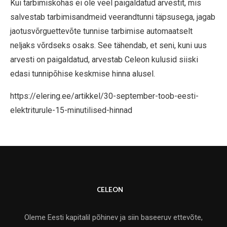
Kui tarbimiskohas ei ole veel paigaldatud arvestit, mis
salvestab tarbimisandmeid veerandtunni täpsusega, jagab
jaotusvõrguettevõte tunnise tarbimise automaatselt
neljaks võrdseks osaks. See tähendab, et seni, kuni uus
arvesti on paigaldatud, arvestab Celeon kulusid siiski
edasi tunnipõhise keskmise hinna alusel.
https://elering.ee/artikkel/30-september-toob-eesti-
elektriturule-15-minutilised-hinnad
CELEON
Oleme Eesti kapitalil põhinev ja siin baseeruv ettevõte,