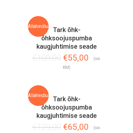
Allahindlus!
Tark õhk-
õhksoojuspumba
kaugjuhtimise seade
Algne
Current
€
109,00
€
55,00
(sis.
hind
price
KM)
oli:
is:
€109,00.
€55,00.
Allahindlus!
Tark õhk-
õhksoojuspumba
kaugjuhtimise seade
Algne
Current
€
129,00
€
65,00
(sis.