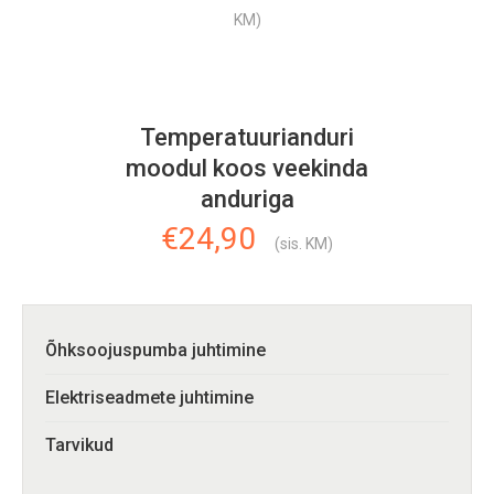
hind
price
KM)
oli:
is:
€109,00.
€55,00.
Temperatuurianduri
moodul koos veekinda
anduriga
€
24,90
(sis. KM)
Õhksoojuspumba juhtimine
Elektriseadmete juhtimine
Tarvikud