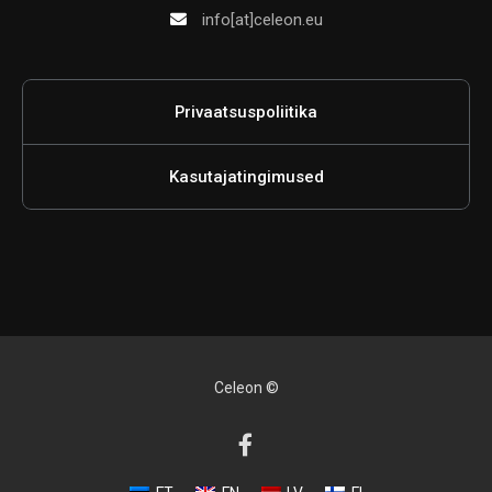
info[at]celeon.eu
Privaatsuspoliitika
Kasutajatingimused
Celeon ©