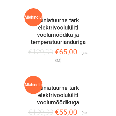
oli:
is:
€99,00.
€55,00.
Allahindlus!
Miniatuurne tark
elektrivoolulüliti
voolumõõdiku ja
temperatuurianduriga
Algne
Current
€
129,00
€
65,00
(sis.
hind
price
KM)
oli:
is:
€129,00.
€65,00.
Allahindlus!
Miniatuurne tark
elektrivoolulüliti
voolumõõdikuga
Algne
Current
€
109,00
€
55,00
(sis.