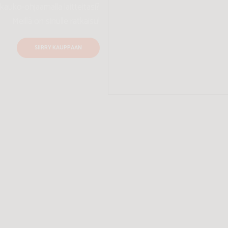
avat sähkölaitteitasi fiksusti
 Se on erittäin tärkeää, sillä
rkittävästi tunnista toiseen!
LUE LISÄÄ