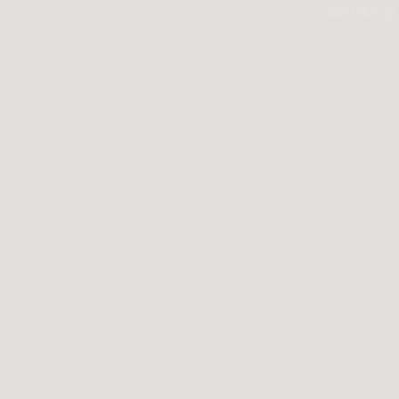
tunnistavat laitteet ohja
ja kustannustehokkaasti.
pörssihinta voi vaihdella me