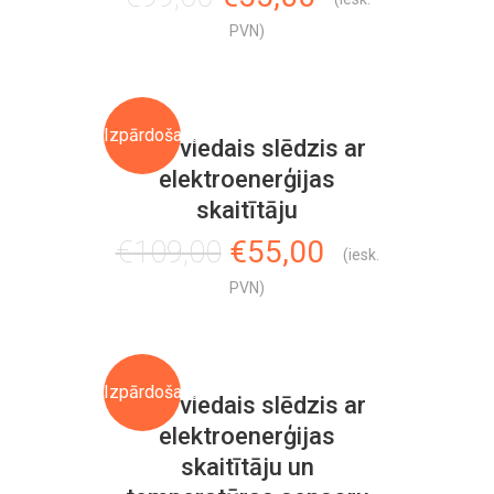
price
price
PVN)
was:
is:
€99,00.
€55,00.
Izpārdošana!
Mini viedais slēdzis ar
elektroenerģijas
skaitītāju
Original
Current
€
109,00
€
55,00
(iesk.
price
price
PVN)
was:
is:
€109,00.
€55,00.
Izpārdošana!
Mini viedais slēdzis ar
elektroenerģijas
skaitītāju un