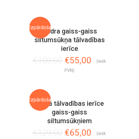
Izpārdošana!
Gudra gaiss-gaiss
siltumsūkņa tālvadības
ierīce
Original
Current
€
109,00
€
55,00
(iesk.
price
price
PVN)
was:
is:
€109,00.
€55,00.
Izpārdošana!
Viedā tālvadības ierīce
gaiss-gaiss
siltumsūkņiem
Original
Current
€
129,00
€
65,00
(iesk.