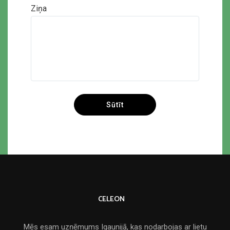
Ziņa
CELEON
Mēs esam uzņēmums Igaunijā, kas nodarbojas ar lietu