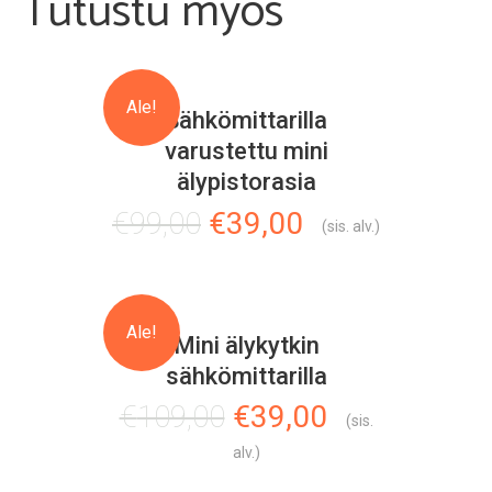
Tutustu myös
Ale!
Sähkömittarilla
varustettu mini
älypistorasia
Alkuperäinen
Nykyinen
€
99,00
€
39,00
(sis. alv.)
hinta
hinta
oli:
on:
€99,00.
€39,00.
Ale!
Mini älykytkin
sähkömittarilla
Alkuperäinen
Nykyinen
€
109,00
€
39,00
(sis.
hinta
hinta
alv.)
oli:
on: