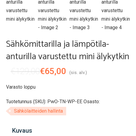
Sähkömittarilla ja lämpötila-
anturilla varustettu mini älykytkin
Alkuperäinen
Nykyinen
€
129,00
€
65,00
(sis. alv.)
hinta
hinta
Varasto loppu
oli:
on:
€129,00.
€65,00.
Tuotetunnus (SKU):
PwO-TN-WP-EE
Osasto:
Sähkölaitteiden hallinta
Kuvaus