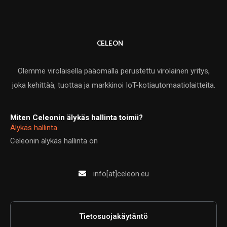
CELEON
Olemme virolaisella pääomalla perustettu virolainen yritys,
joka kehittää, tuottaa ja markkinoi IoT-kotiautomaatiolaitteita.
Miten Celeonin älykäs hallinta toimii?
Älykäs hallinta
Celeonin älykäs hallinta on
info[at]celeon.eu
Tietosuojakäytäntö