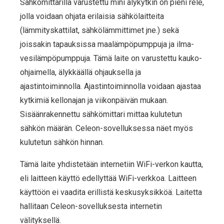
Sähkömittarilla varustettu mini älykytkin on pieni rele,
jolla voidaan ohjata erilaisia sähkölaitteita
(lämmityskattilat, sähkölämmittimet jne.) sekä
joissakin tapauksissa maalämpöpumppuja ja ilma-
vesilämpöpumppuja. Tämä laite on varustettu kauko-
ohjaimella, älykkäällä ohjauksella ja
ajastintoiminnolla. Ajastintoiminnolla voidaan ajastaa
kytkimiä kellonajan ja viikonpäivän mukaan.
Sisäänrakennettu sähkömittari mittaa kulutetun
sähkön määrän. Celeon-sovelluksessa näet myös
kulutetun sähkön hinnan.
Tämä laite yhdistetään internetiin WiFi-verkon kautta,
eli laitteen käyttö edellyttää WiFi-verkkoa. Laitteen
käyttöön ei vaadita erillistä keskusyksikköä. Laitetta
hallitaan Celeon-sovelluksesta internetin
välityksellä.