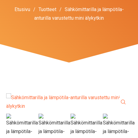
Etusivu
/
Tuotteet
/
Sähkömittarilla ja lämpötila-
anturilla varustettu mini älykytkin